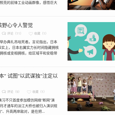
照亮的前锋工业动画群像，感悟巨大
核野心令人警觉
评论（11）
收藏（1）
举办典礼吊唁死者。言论指出，日本
但事实上，日本右翼实力长时间隐藏拥核
拥核或变相拥核，给区域平和安稳带
" 试图"以武谋独"注定以
评论（9）
收藏（1）
演习不只首度参加模仿网络“断网”演
月才通车的淡江大桥也被归入演训规
、升高两岸敌对，是在把...