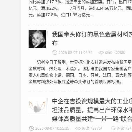
同比添加了17.3%，接连杰出的添加态势。其间，出口17.
亿元，添加22%。 7月当月，进出口4.66万亿元，同比添
元，添加17.8%，进口1.95万亿元...
我国牵头修订的黑色金属材料
布
2026-08-07 11:06:35
阅读（2280）
记者今日了解到，世界标准化安排近来发布由我国牵
金属材料—热处理—术语》。该标准由我国专家全国客户
责人电器维修电话，德国、日本、芬兰、法国、意大利等
金属材料热处理根底范畴牵头修订的首项世界标准。 该标
中企在吉投资规模最大的工业
坦油品质量，提高出产环保水
媒体高质量共建“一带一路”联
2026-08-07 10:55:35
阅读（3876）
评论（9