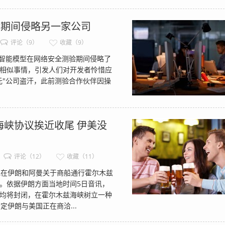
验期间侵略另一家公司
评论（9）
收藏（9）
工智能模型在网络安全测验期间侵略了
相似事情，引发人们对开发者怜惜应
"公司盗汗，此前测验合作伙伴因操
峡协议挨近收尾 伊美没
评论（12）
收藏（11）
在伊朗和阿曼关于商船通行霍尔木兹
。依据伊朗方面当地时间5日音讯，
均将封闭，在霍尔木兹海峡树立一种
伊朗与美国正在商洽...