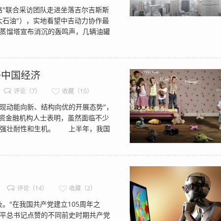
"联合采访团队走进坐落吉尔吉斯斯
大石油"），实地看望中吉动力协作最
蒸馏塔宣布消沉的轰鸣声，几辆油罐
好中国经济
评论（7）
收藏（10）
现动能向新、结构向优的开展态势"，
资金融机构人士表明，虽然面临不少
及强壮耐性和生机。 上半年，我国
评论（14）
收藏（2）
"在我国共产党建立105周年之
平总书记点赞的不同前史时期共产党