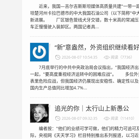
近来，我国—吉尔吉斯斯坦媒体高质量共建"一带一路
坦楚河州卡拉巴德市的中大我国石油公司（以下简称"中
新进展。 厂区银色管线犬牙交错，数十米高的常减压
车正慢慢驶入装卸区。两国记者具...
“新”意盎然，外资组织继续看
2026-08-07 10:54:35
阅读（7736）
7月底举行的中共中央政治局会议指出，"我国经济出
一起，"要高度重视经济运转中的困难应战"。 多位外
表里危险应战，但我国经济仍展现出安稳性、确定性以
国内生产总值同比增加4.7%...
追光的你｜太行山上新愚公
2026-08-07 09:32:35
阅读（11410）
编者按："他们的业绩可学可做，他们的精力可追可及。
际，央视网《天天学习》栏目特别推出系列报道，以习近