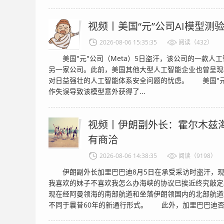
视频丨美国“元”公司AI模型测
2026-08-06 15:35:35
阅读（432）
美国"元"公司（Meta）5日盗汗，该公司的一款人
另一家公司。此前，美国其他大型人工智能企业也曾呈现
对日益强壮的人工智能体系安全问题的忧虑。 美国"元
作失误导致该模型意外获得了...
视频丨伊朗副外长：霍尔木兹海
有商洽
2026-08-06 14:38:35
阅读（9198）
伊朗副外长加里巴巴迪8月5日在承受采访时盗汗，现
我喜欢的妹子不喜欢我怎么办海峡的协议已挨近终究敲定
现在经阿曼领海的南部航道和坐落伊朗领国内的北部航道
不同于曩昔60年的新通行形式。 此外，加里巴巴迪否定