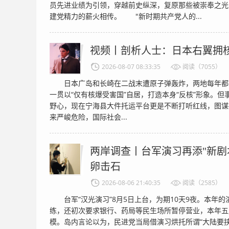
员先进业绩为引领，穿越前史纵深，复原那些被崇奉之光
建党精力的薪火相传。 "新时期共产党人的...
视频丨剖析人士：日本右翼拥
2026-08-07 08:33:35
阅读（7055）
日本广岛和长崎在二战末遭原子弹轰炸，两地每年都
一贯以“仅有核爆受害国”自居，打造本身“反核”形象。
野心，现在宁海县大件托运平台更是不断打听红线，图谋
来严峻危险，国际社会...
两岸调查丨台军演习再添"新剧本
卵击石
2026-08-06 21:40:35
阅读（2585）
台军“汉光演习”8月5日上台，为期10天9夜。本年的
练，还初次要求银行、药局等民生场所暂停营业，本年五
模。岛内言论以为，民进党当局借演习烘托所谓“大陆要挟”