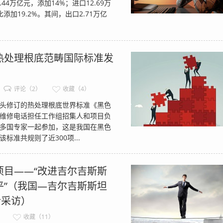
44万亿元，添加14%；进口12.69万
加19.2%。其间，出口2.71万亿
热处理根底范畴国际标准发
评论（2）
收藏（4）
头修订的热处理根底世界标准《黑色
维修电话担任工作组招集人和项目负
多国专家一起参加，这是我国在黑色
准共规则了近300项...
项目——“改进吉尔吉斯斯
平”（我国—吉尔吉斯斯坦
合采访）
）
收藏（11）