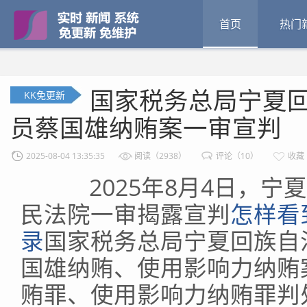
首页
热门
国家税务总局宁夏
KK免更新
员蔡国雄纳贿案一审宣判
2025-08-04 13:35:35
阅读（2938）
评论（10）
收藏
2025年8月4日，宁
民法院一审揭露宣判
怎样看
录
国家税务总局宁夏回族自
国雄纳贿、使用影响力纳贿
贿罪、使用影响力纳贿罪判